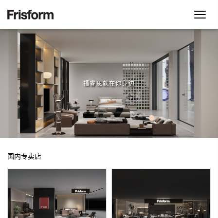
首页
客厅系列
卧室系列
内容检索器
公司简介
沙发
床
休闲椅
床垫
工厂展厅
茶几
床头柜
福睿思就在你身边
搜索
产品中心
角几
妆台
电视柜
妆凳
客厅系列
案例分享
床尾凳
沙发
休闲椅
茶几
角几
电视柜
实体店
餐厅系列
其他配套
卧室系列
产品画册
餐桌
国内专卖店
餐椅
床
床垫
床头柜
妆台
妆凳
床尾凳
联系方式
餐边柜
餐厅系列
EN
餐桌
餐椅
餐边柜