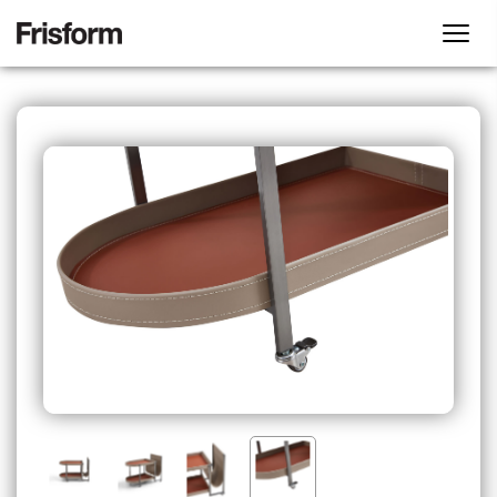
首页
客厅系列
卧室系列
内容检索器
公司简介
沙发
床
休闲椅
床垫
工厂展厅
茶几
床头柜
搜索
产品中心
角几
妆台
电视柜
妆凳
客厅系列
案例分享
床尾凳
沙发
休闲椅
茶几
角几
电视柜
实体店
餐厅系列
其他配套
卧室系列
产品画册
餐桌
餐椅
床
床垫
床头柜
妆台
妆凳
床尾凳
联系方式
餐边柜
餐厅系列
EN
餐桌
餐椅
餐边柜