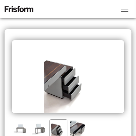
首页
客厅系列
卧室系列
内容检索器
公司简介
沙发
床
休闲椅
床垫
工厂展厅
茶几
床头柜
搜索
产品中心
角几
妆台
电视柜
妆凳
客厅系列
案例分享
床尾凳
沙发
休闲椅
茶几
角几
电视柜
实体店
餐厅系列
其他配套
卧室系列
产品画册
餐桌
餐椅
床
床垫
床头柜
妆台
妆凳
床尾凳
联系方式
餐边柜
餐厅系列
EN
餐桌
餐椅
餐边柜